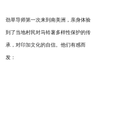
劲草导师第一次来到南美洲，亲身体验
到了当地村民对马铃薯多样性保护的传
承，对
印加文化
的自信。他们有感而
发：
张敏 导师
国际马铃薯节庆典上四个社区的表演，
让我看到本地和外来信仰的融合、山地
住民对自然和马铃薯的敬畏、对生命的
敬畏。他们充满激情歌舞表演，一片敬